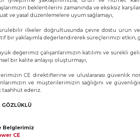
kli iyileştirme yaklaşımımızla, ürün ve hizmet ka
şlarımızın beklentilerini zamanında ve eksiksiz karşılam
at ve yasal düzenlemelere uyum sağlamayı,
ürülebilir ilkeler doğrultusunda çevre dostu ürün ve 
tif bir yaklaşımla değerlendirerek süreçlerimizi etkin, 
̈yük değerimiz çalışanlarımızın katılımı ve sürekli ge
nsel bir kalite anlayışı oluşturmayı,
lerimizin CE direktiflerine ve uluslararası güvenlik
anlarımızın ve müşterilerimizin sağlığını ve güvenl
k taahhüt ederiz.
ı GÖZLÜKLÜ
e Belglerimiz
ower CE