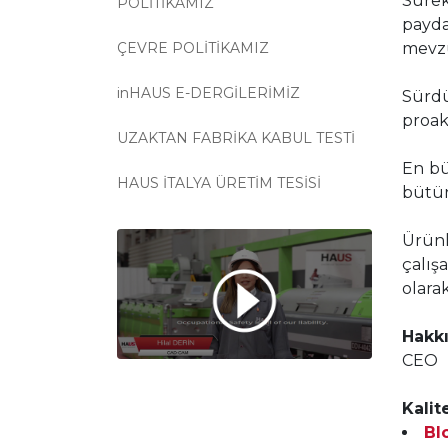
Süre
POLİTİKAMIZ
payda
ÇEVRE POLİTİKAMIZ
mevzu
inHAUS E-DERGİLERİMİZ
Sürd
proak
UZAKTAN FABRİKA KABUL TESTİ
En bu
HAUS İTALYA ÜRETİM TESİSİ
bütü
Ürün
çalış
olara
Hakk
CEO
Kalit
Bl