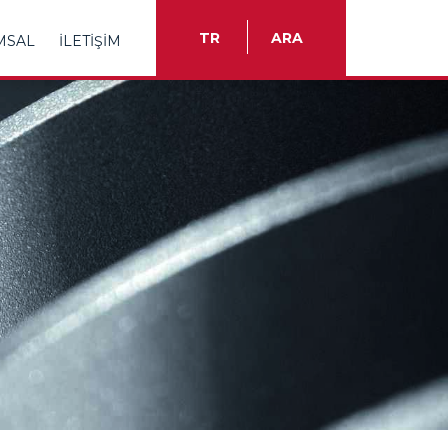
TR
ARA
MSAL
İLETİŞİM
TR
EN
ES
FR
IT
RU