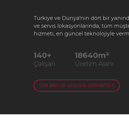
Türkiye ve Dünya'nın dört bir yanınd
ve servis lokasyonlarında, tüm müşter
hizmeti, en güncel teknolojiyle verm
241
+
32033
m²
Çalışan
Üretim Alanı
TÜM BAYİ VE OFİSLERİ GÖRÜNTÜLE