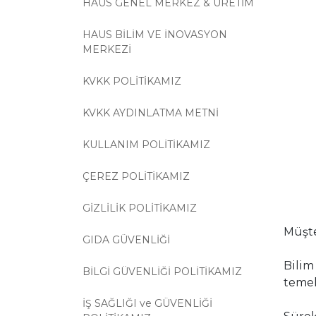
HAUS GENEL MERKEZ & ÜRETİM
HAUS BİLİM VE İNOVASYON
MERKEZİ
KVKK POLİTİKAMIZ
KVKK AYDINLATMA METNİ
KULLANIM POLİTİKAMIZ
ÇEREZ POLİTİKAMIZ
GİZLİLİK POLİTİKAMIZ
Müşt
GIDA GÜVENLİĞİ
Bilim
BİLGİ GÜVENLİĞİ POLİTİKAMIZ
temel
İŞ SAĞLIĞI ve GÜVENLİĞİ