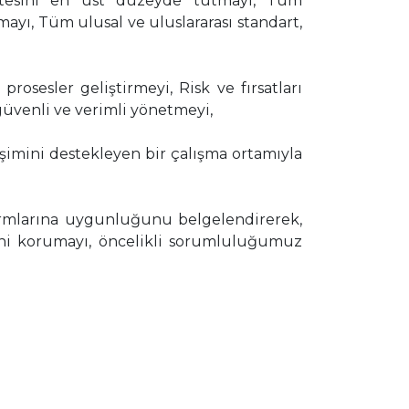
litesini en üst düzeyde tutmayı, Tüm
ayı, Tüm ulusal ve uluslararası standart,
prosesler geliştirmeyi, Risk ve fırsatları
güvenli ve verimli yönetmeyi,
lişimini destekleyen bir çalışma ortamıyla
 normlarına uygunluğunu belgelendirerek,
iğini korumayı, öncelikli sorumluluğumuz