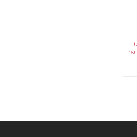
Ü
hak