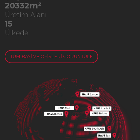
26189
m²
Üretim Alanı
19
Ülkede
TÜM BAYİ VE OFİSLERİ GÖRÜNTÜLE