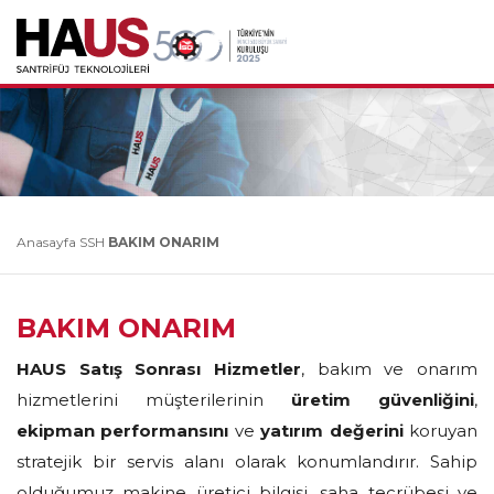
Anasayfa
SSH
BAKIM ONARIM
BAKIM ONARIM
HAUS Satış Sonrası Hizmetler
, bakım ve onarım
hizmetlerini müşterilerinin
üretim güvenliğini
,
ekipman performansını
ve
yatırım değerini
koruyan
stratejik bir servis alanı olarak konumlandırır. Sahip
olduğumuz makine üretici bilgisi, saha tecrübesi ve