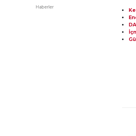
Haberler
Ke
En
DA
İç
Gü