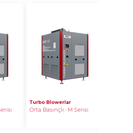
Turbo Blowerlar
Turbo Bl
erisi
Orta Basınçlı · M Serisi
Yüksek Ba