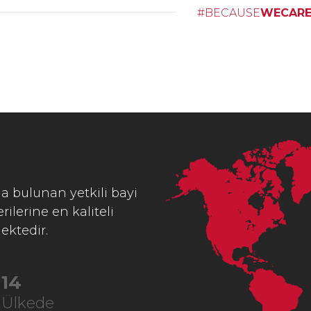
#BECAUSE
WECAR
a bulunan yetkili bayi
ilerine en kaliteli
ektedir.
22
Ülkede