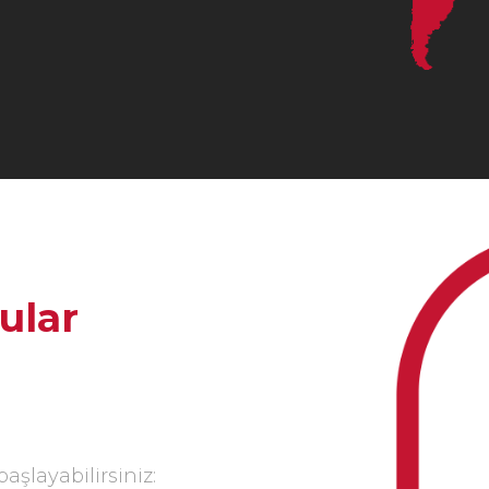
ular
şlayabilirsiniz: