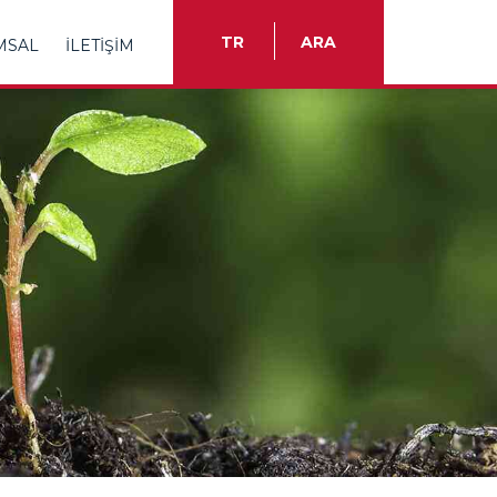
TR
ARA
MSAL
İLETİŞİM
TR
EN
ES
FR
IT
RU