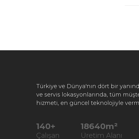
Türkiye ve Dünya'nın dört bir yanınd
ve servis lokasyonlarında, tüm müşter
hizmeti, en güncel teknolojiyle verm
229
+
30519
m²
Çalışan
Üretim Alanı