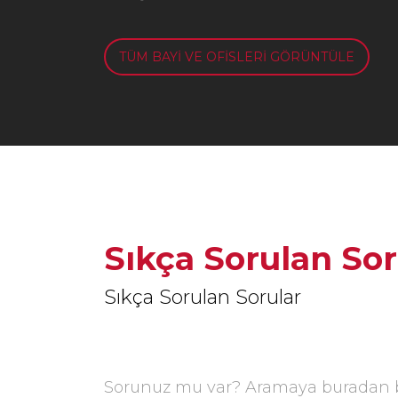
TÜM BAYİ VE OFİSLERİ GÖRÜNTÜLE
Sıkça Sorulan Sor
Sıkça Sorulan Sorular
Sorunuz mu var? Aramaya buradan ba