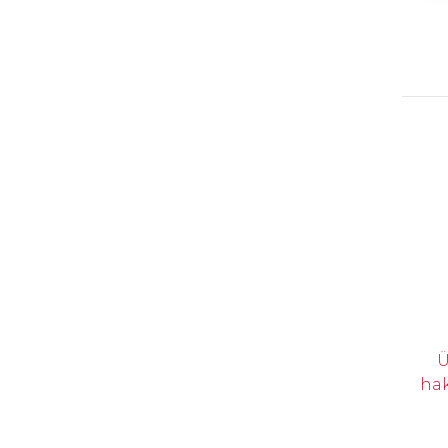
Ü
hak