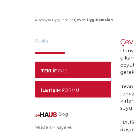
Anasayfa
Uygulamlar
Çevre Uygulamaları
Çev
Paylaş
Dünya
çıkan
boyut
TEKLİF
İSTE
gerek
İnsan
İLETİŞİM
FORMU
temiz
kirle
suyu 
Blog
HAUS 
Müşteri Hikayeleri
düşür