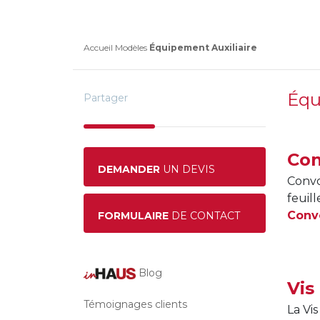
Accueil
Modèles
Équipement Auxiliaire
Équ
Partager
Con
DEMANDER
UN DEVIS
Convo
feuill
Convo
FORMULAIRE
DE CONTACT
Blog
Vis
Témoignages clients
La Vi