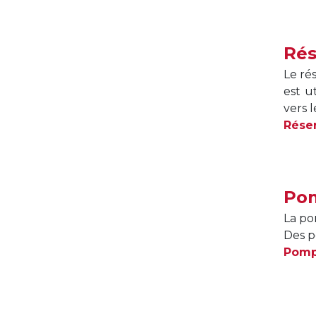
Rés
Le ré
est u
vers 
Rése
Pom
La po
Des p
Pomp