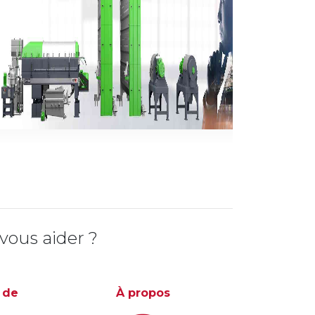
le Deuxième Extraction
le Deuxième Extraction
ous aider ?
 de
À propos