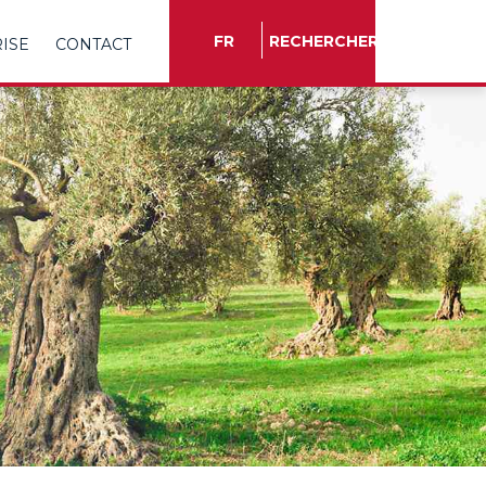
FR
RECHERCHER
RISE
CONTACT
TR
EN
ES
FR
IT
RU