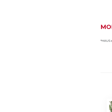
MO
*HAUS se