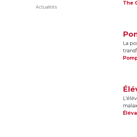
The C
Actualités
Pom
La po
transf
Pomp
Élé
L'élé
malax
Éléva