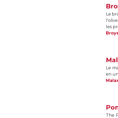
Bro
Le br
l'oli
les p
Broy
Mal
Le ma
en un
Mala
Pom
The P