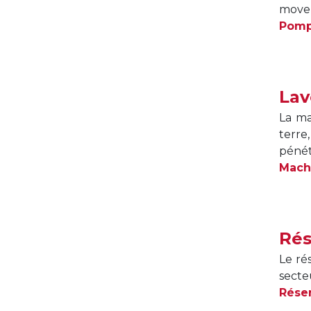
movem
Pomp
Lav
La ma
terre
pénét
Machi
Rés
Le ré
secteu
Réser