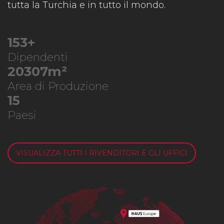
tutta la Turchia e in tutto il mondo.
187
+
Dipendenti
24914
m²
Area di Produzione
18
Paesi
VISUALIZZA TUTTI I RIVENDITORI E GLI UFFICI