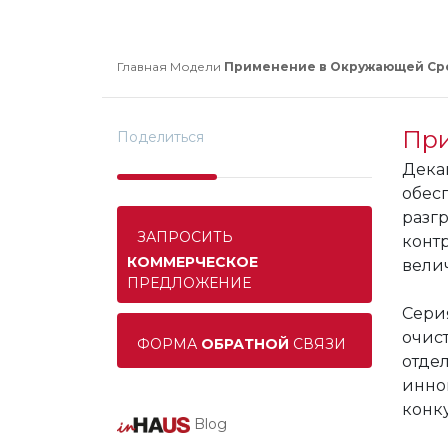
Главная
Модели
Применение в Окружающей Сре
При
Поделиться
Дека
обес
разг
ЗАПРОСИТЬ
конт
КОММЕРЧЕСКОЕ
вели
ПРЕДЛОЖЕНИЕ
Сери
очис
ФОРМА
ОБРАТНОЙ
СВЯЗИ
отде
инн
конк
Blog