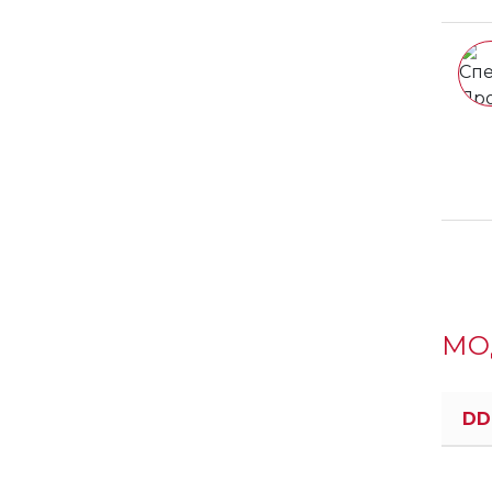
МО
DD