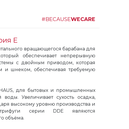
#BECAUSE
WECARE
рия E
нтального вращающегося барабана для
который обеспечивает непрерывную
истемы с двойным приводом, которая
м и шнеком, обеспечивая требуемую
 HAUS, для бытовых и промышленных
воды. Увеличивает сухость осадка,
даря высокому уровню производства и
ентрифуги серии DDE являются
о объёма.