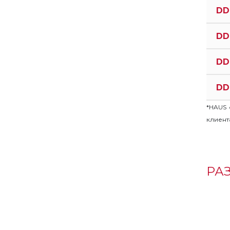
DD
DD
DD
DD
*HAUS 
клиент
РА