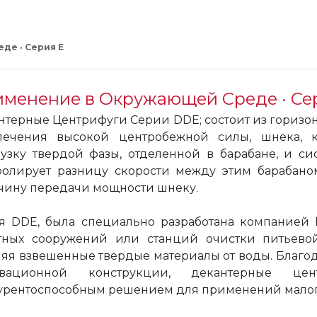
де · Серия E
менение в Окружающей Среде · Се
нтерные Центрифуги Серии DDE; состоит из горизо
печения высокой центробежной силы, шнека, 
рузку твердой фазы, отделенной в барабане, и с
ролирует разницу скорости между этим барабано
чину передачи мощности шнеку.
я DDE, была специально разработана компанией
тных сооружений или станций очистки питьевой 
ляя взвешенные твердые материалы от воды. Благо
овационной конструкции, декантерные ц
урентоспособным решением для применений малог